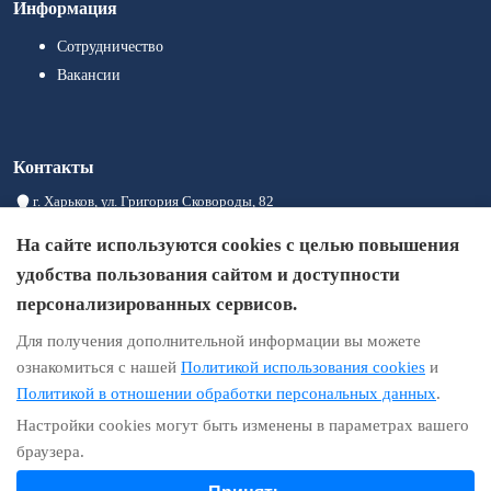
Информация
Сотрудничество
Вакансии
Контакты
г. Харьков, ул. Григория Сковороды, 82
08:00 – 20:00
На сайте используются cookies с целью повышения
+380993004441
удобства пользования сайтом и доступности
+380933004414
персонализированных сервисов.
+380973004411
Для получения дополнительной информации вы можете
info@brigid.com.ua
ознакомиться с нашей
Политикой использования cookies
и
Политикой в отношении обработки персональных данных
.
Настройки cookies могут быть изменены в параметрах вашего
Информация на сайте не является публичной офертой
браузера.
Политика конфиденциальности
Условия использования