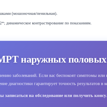
шками (мошоночная/пенильная).
T2*; динамическое контрастирование по показаниям.
МРТ наружных половых 
ению заболеваний. Если вас беспокоят симптомы или 
ение диагностики гарантирует точность результатов в
бы записаться на обследование или получить консу