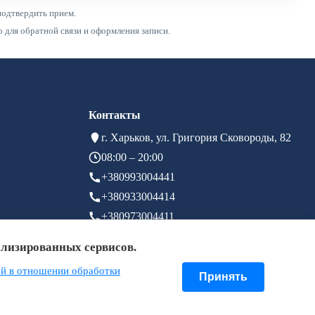
подтвердить прием.
для обратной связи и оформления записи.
Контакты
г. Харьков, ул. Григория Сковороды, 82
08:00 – 20:00
+380993004441
+380933004414
+380973004411
info@brigid.com.ua
ализированных сервисов.
й в отношении обработки
Принять
© Медицинский центр "Бригид" 2026
Условия использования