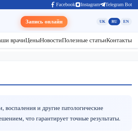
Facebook
Instagram
Telegram Bot
Запись онлайн
UK
RU
EN
аши врачи
Цены
Новости
Полезные статьи
Контакты
 воспаления и другие патологические
шением, что гарантирует точные результаты.