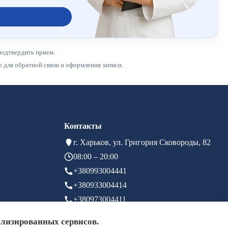
подтвердить прием.
для обратной связи и оформления записи.
Контакты
г. Харьков, ул. Григория Сковороды, 82
08:00 – 20:00
+380993004441
+380933004414
+380973004411
info@brigid.com.ua
ализированных сервисов.