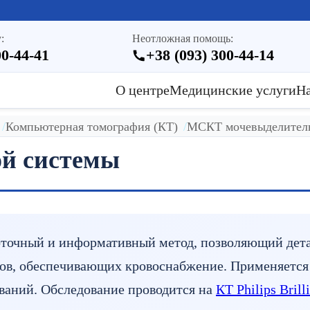
:
Неотложная помощь:
00-44-41
+38 (093) 300-44-14
О центре
Медицинские услуги
Н
Компьютерная томография (КТ)
МСКТ мочевыделител
й системы
чный и информативный метод, позволяющий детал
удов, обеспечивающих кровоснабжение. Применяется 
ваний. Обследование проводится на
КТ Philips Brill