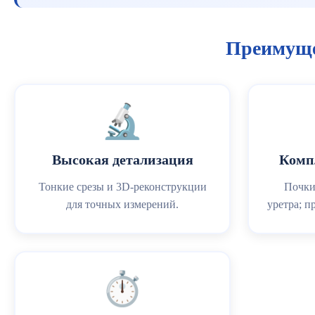
Преимуще
🔬
Высокая детализация
Комп
Тонкие срезы и 3D‑реконструкции
Почки
для точных измерений.
уретра; п
⏱️