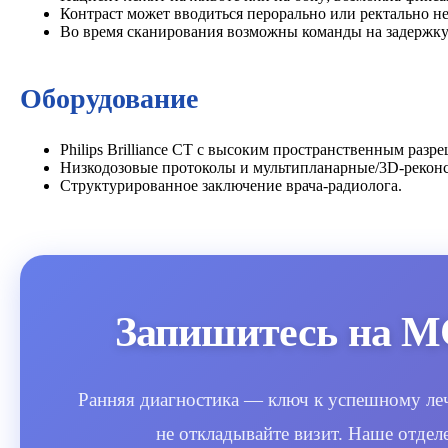
Контраст может вводиться перорально или ректально н
Во время сканирования возможны команды на задержку
Оборудование
Philips Brilliance CT с высоким пространственным разр
Низкодозовые протоколы и мультипланарные/3D‑рекон
Структурированное заключение врача‑радиолога.
Запишитесь на М
Ранняя диагностика — ключ к успешному леч
не откладывайте визит. Наше отдел