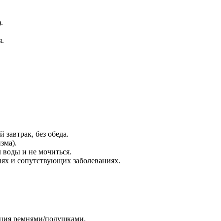
.
я.
 завтрак, без обеда.
зма).
 воды и не мочиться.
иях и сопутствующих заболеваниях.
ация ремнями/подушками.