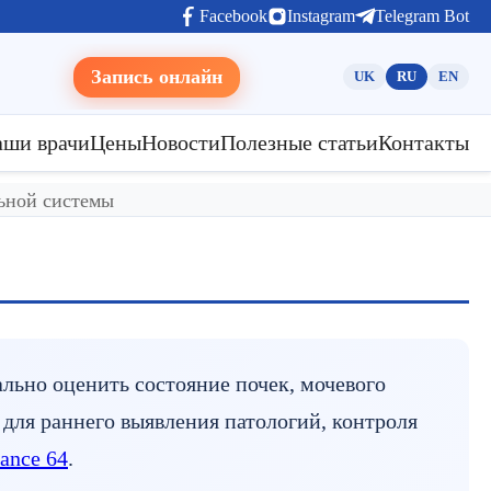
Facebook
Instagram
Telegram Bot
Запись онлайн
UK
RU
EN
аши врачи
Цены
Новости
Полезные статьи
Контакты
ьной системы
ьно оценить состояние почек, мочевого
для раннего выявления патологий, контроля
iance 64
.