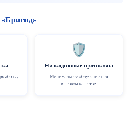
 «Бригид»
🛡️
нка
Низкодозовые протоколы
тромбозы,
Минимальное облучение при
высоком качестве.