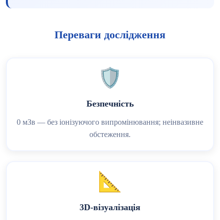
Переваги дослідження
🛡️
Безпечність
0 мЗв — без іонізуючого випромінювання; неінвазивне
обстеження.
📐
3D-візуалізація