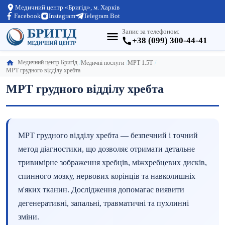
Медичний центр «Бригід», м. Харків
Facebook
Instagram
Telegram Bot
Запис за телефоном:
+38 (099) 300-44-41
Медичний центр Бригід
Медичні послуги
МРТ 1.5Т
МРТ грудного відділу хребта
МРТ грудного відділу хребта
МРТ грудного відділу хребта — безпечний і точний
метод діагностики, що дозволяє отримати детальне
тривимірне зображення хребців, міжхребцевих дисків,
спинного мозку, нервових корінців та навколишніх
м'яких тканин. Дослідження допомагає виявити
дегенеративні, запальні, травматичні та пухлинні
зміни.