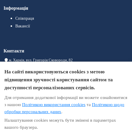
Інформація
Співпраця
Вакансії
Контакти
м. Харків, вул. Григорія Сковороди, 82
08:00 – 20:00
На сайті використовуються cookies з метою
+380993004441
підвищення зручності користування сайтом та
+380933004414
доступності персоналізованих сервісів.
+380973004411
Для отримання додаткової інформації ви можете ознайомитися
info@brigid.com.ua
з нашою
Політикою використання cookies
та
Політикою щодо
обробки персональних даних
.
Налаштування cookies можуть бути змінені в параметрах
Інформація на сайті не є публічною офертою
вашого браузера.
Політика конфіденційності