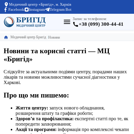
Медичний центр «Бригід», м. Харків
Facebook
Instagram
Telegram Bot
Запис за телефоном:
+38 (099) 300-44-41
Медичний центр Бригід
Новини
Новини та корисні статті — МЦ
«Бригід»
Слідкуйте за актуальними подіями центру, порадами наших
лікарів та новими можливостями сучасної діагностики у
Харкові.
Про що ми пишемо:
Життя центру:
запуск нового обладнання,
розширення штату та графіки роботи;
Здоров’я та профілактика:
експертні статті про те, як
попередити захворювання;
Акції та програми:
інформація про комплексні чекапи