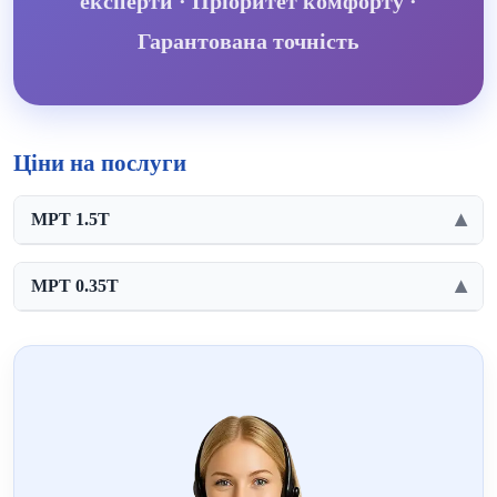
експерти · Пріоритет комфорту ·
Гарантована точність
Ціни на послуги
МРТ 1.5Т
▶
Послуга
Ціна
МРТ 0.35Т
▶
МРТ з контрастним підсиленням 15 мл
1500 грн.
Послуга
Ціна
МРТ стопи
2000 грн.
МРТ стопи
1500 грн.