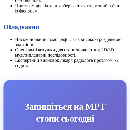
безболісною.
Протягом дослідження зберігається голосовий зв’язок
із фахівцем.
Обладнання
Високопольний томограф 1.5Т з високою роздільною
здатністю.
Спеціальні котушки для стопи/щиколотки; 2D/3D
мультипланарні послідовності.
Експертний висновок лікаря-радіолога протягом ~2
годин.
Запишіться на МРТ
стопи сьогодні