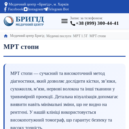
Медичний центр «Бригід», м. Харків
Facebook
Instagram
Telegram Bot
Запис за телефоном:
+38 (099) 300-44-41
Медичний центр Бригід
Медичні послуги
МРТ 1.5Т
МРТ стопи
МРТ стопи
МРТ стопи — сучасний та високоточний метод
діагностики, який дозволяє дослідити кістки, зв’язки,
сухожилля, м’язи, нервові волокна та інші тканини у
тривимірній проекції. Детальна візуалізація допомагає
виявити навіть мінімальні зміни, що не видно на
рентгені. У нашій клініці використовується
високопотужний томограф, що гарантує безпеку та
високу точність.