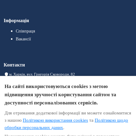
Інформація
Співпраця
Вакансії
Контакти
м. Харків, вул. Григорія Сковороди, 82
08:00 – 20:00
На сайті використовуються cookies з метою
+380993004441
підвищення зручності користування сайтом та
+380933004414
доступності персоналізованих сервісів.
+380973004411
Для отримання додаткової інформації ви можете ознайомитися
info@brigid.com.ua
з нашою
Політикою використання cookies
та
Політикою щодо
обробки персональних даних
.