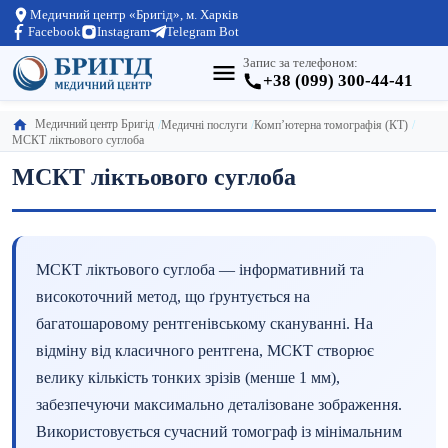
Медичний центр «Бригід», м. Харків
Facebook
Instagram
Telegram Bot
Запис за телефоном:
+38 (099) 300-44-41
Медичний центр Бригід
Медичні послуги
Комп’ютерна томографія (КТ)
МСКТ ліктьового суглоба
МСКТ ліктьового суглоба
МСКТ ліктьового суглоба — інформативний та
високоточний метод, що ґрунтується на
багатошаровому рентгенівському скануванні. На
відміну від класичного рентгена, МСКТ створює
велику кількість тонких зрізів (менше 1 мм),
забезпечуючи максимально деталізоване зображення.
Використовується сучасний томограф із мінімальним