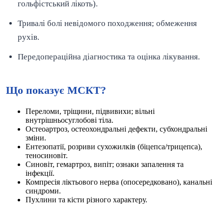
гольфістський лікоть).
Тривалі болі невідомого походження; обмеження
рухів.
Передопераційна діагностика та оцінка лікування.
Що показує МСКТ?
Переломи, тріщини, підвивихи; вільні
внутрішньосуглобові тіла.
Остеоартроз, остеохондральні дефекти, субхондральні
зміни.
Ентезопатії, розриви сухожилків (біцепса/трицепса),
теносиновіт.
Синовіт, гемартроз, випіт; ознаки запалення та
інфекції.
Компресія ліктьового нерва (опосередковано), канальні
синдроми.
Пухлини та кісти різного характеру.