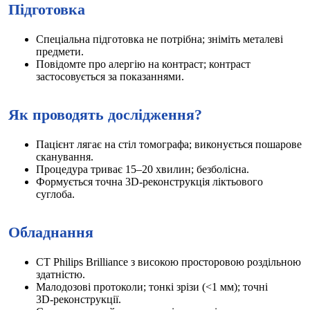
Підготовка
Спеціальна підготовка не потрібна; зніміть металеві
предмети.
Повідомте про алергію на контраст; контраст
застосовується за показаннями.
Як проводять дослідження?
Пацієнт лягає на стіл томографа; виконується пошарове
сканування.
Процедура триває 15–20 хвилин; безболісна.
Формується точна 3D‑реконструкція ліктьового
суглоба.
Обладнання
CT Philips Brilliance з високою просторовою роздільною
здатністю.
Малодозові протоколи; тонкі зрізи (<1 мм); точні
3D‑реконструкції.