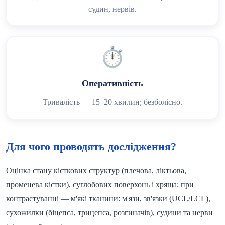
судин, нервів.
⏱️
Оперативність
Тривалість — 15–20 хвилин; безболісно.
Для чого проводять дослідження?
Оцінка стану кісткових структур (плечова, ліктьова,
променева кістки), суглобових поверхонь і хряща; при
контрастуванні — м'які тканини: м'язи, зв'язки (UCL/LCL),
сухожилки (біцепса, трицепса, розгиначів), судини та нерви