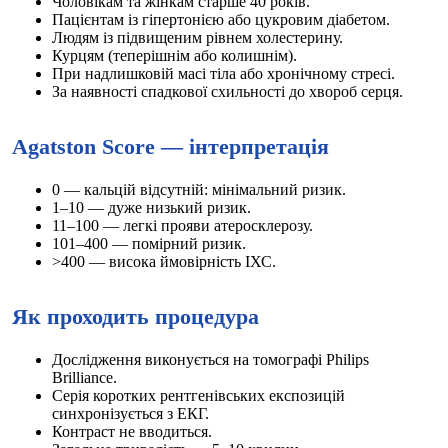
Чоловікам та жінкам старше 40 років.
Пацієнтам із гіпертонією або цукровим діабетом.
Людям із підвищеним рівнем холестерину.
Курцям (теперішнім або колишнім).
При надлишковій масі тіла або хронічному стресі.
За наявності спадкової схильності до хвороб серця.
Agatston Score — інтерпретація
0 — кальцій відсутній: мінімальний ризик.
1–10 — дуже низький ризик.
11–100 — легкі прояви атеросклерозу.
101–400 — помірний ризик.
>400 — висока ймовірність ІХС.
Як проходить процедура
Дослідження виконується на томографі Philips
Brilliance.
Серія коротких рентгенівських експозицій
синхронізується з ЕКГ.
Контраст не вводиться.