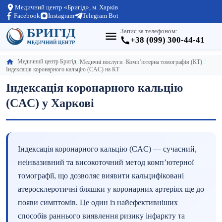
Медичний центр «Бригід», м. Харків
Facebook
Instagram
Telegram Bot
Запис за телефоном:
+38 (099) 300-44-41
Медичний центр Бригід
Медичні послуги
Комп’ютерна томографія (КТ)
Індексація коронарного кальцію (CAC) на КТ
Індексація коронарного кальцію
(CAC) у Харкові
Індексація коронарного кальцію (CAC) — сучасний,
неінвазивний та високоточний метод комп’ютерної
томографії, що дозволяє виявити кальцифіковані
атеросклеротичні бляшки у коронарних артеріях ще до
появи симптомів. Це один із найефективніших
способів раннього виявлення ризику інфаркту та