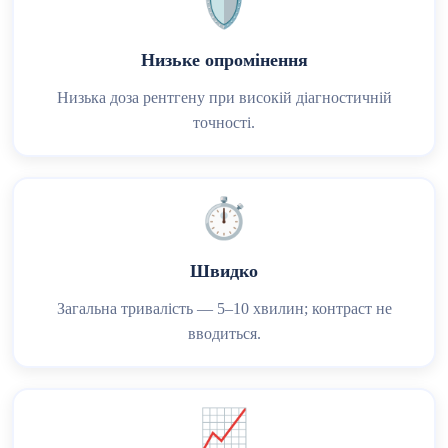
🛡️
Низьке опромінення
Низька доза рентгену при високій діагностичній
точності.
⏱️
Швидко
Загальна тривалість — 5–10 хвилин; контраст не
вводиться.
📈