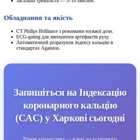
Загальна тривалість — 5–10 хвилин.
Обладнання та якість
CT Philips Brilliance з режимами низької дози.
ECG‑gating для зменшення артефактів руху.
Автоматичний розрахунок індексу кальцію в
стандартах Agatston.
Запишіться на Індексацію
коронарного кальцію
(CAC) у Харкові сьогодні
Рання діагностика — ключ до успішного