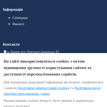
Інформація
Співпраця
Вакансії
Контакти
м. Харків, вул. Григорія Сковороди, 82
08:00 – 20:00
На сайті використовуються cookies з метою
+380993004441
підвищення зручності користування сайтом та
+380933004414
доступності персоналізованих сервісів.
+380973004411
Для отримання додаткової інформації ви можете ознайомитися
info@brigid.com.ua
з нашою
Політикою використання cookies
та
Політикою щодо
обробки персональних даних
.
Налаштування cookies можуть бути змінені в параметрах
Інформація на сайті не є публічною офертою
вашого браузера.
Політика конфіденційності