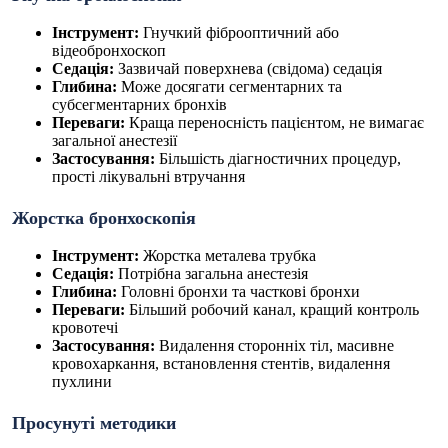
Інструмент:
Гнучкий фіброоптичний або
відеобронхоскоп
Седація:
Зазвичай поверхнева (свідома) седація
Глибина:
Може досягати сегментарних та
субсегментарних бронхів
Переваги:
Краща переносність пацієнтом, не вимагає
загальної анестезії
Застосування:
Більшість діагностичних процедур,
прості лікувальні втручання
Жорстка бронхоскопія
Інструмент:
Жорстка металева трубка
Седація:
Потрібна загальна анестезія
Глибина:
Головні бронхи та часткові бронхи
Переваги:
Більший робочий канал, кращий контроль
кровотечі
Застосування:
Видалення сторонніх тіл, масивне
кровохаркання, встановлення стентів, видалення
пухлини
Просунуті методики