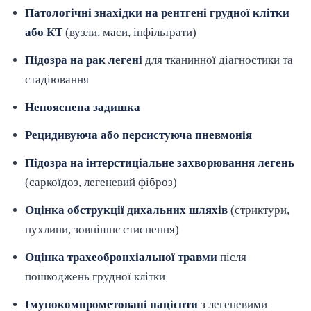
Патологічні знахідки на рентгені грудної клітки
або КТ
(вузли, маси, інфільтрати)
Підозра на рак легені
для тканинної діагностики та
стадіювання
Непояснена задишка
Рецидивуюча або персистуюча пневмонія
Підозра на інтерстиціальне захворювання легень
(саркоїдоз, легеневий фіброз)
Оцінка обструкції дихальних шляхів
(стриктури,
пухлини, зовнішнє стиснення)
Оцінка трахеобронхіальної травми
після
пошкоджень грудної клітки
Імунокомпрометовані пацієнти
з легеневими