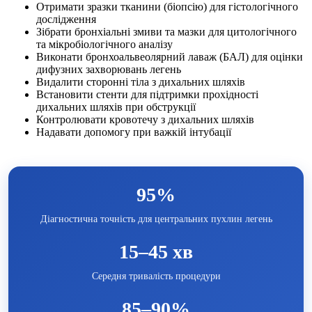
Отримати зразки тканини (біопсію) для гістологічного
дослідження
Зібрати бронхіальні змиви та мазки для цитологічного
та мікробіологічного аналізу
Виконати бронхоальвеолярний лаваж (БАЛ) для оцінки
дифузних захворювань легень
Видалити сторонні тіла з дихальних шляхів
Встановити стенти для підтримки прохідності
дихальних шляхів при обструкції
Контролювати кровотечу з дихальних шляхів
Надавати допомогу при важкій інтубації
95%
Діагностична точність для центральних пухлин легень
15–45 хв
Середня тривалість процедури
85–90%