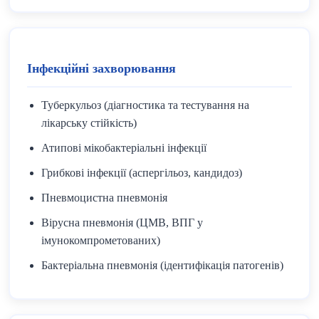
Інфекційні захворювання
Туберкульоз (діагностика та тестування на
лікарську стійкість)
Атипові мікобактеріальні інфекції
Грибкові інфекції (аспергільоз, кандидоз)
Пневмоцистна пневмонія
Вірусна пневмонія (ЦМВ, ВПГ у
імунокомпрометованих)
Бактеріальна пневмонія (ідентифікація патогенів)