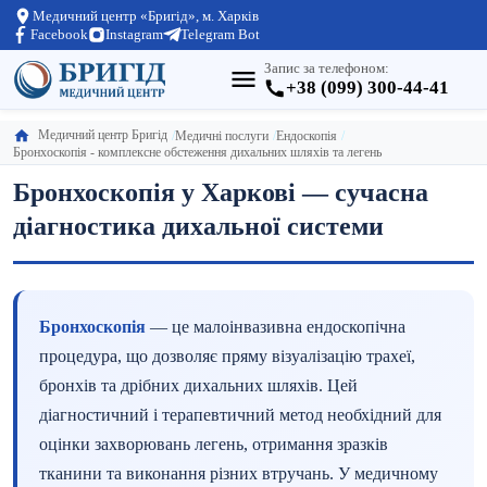
Медичний центр «Бригід», м. Харків
Facebook
Instagram
Telegram Bot
Запис за телефоном:
+38 (099) 300-44-41
Медичний центр Бригід
Медичні послуги
Ендоскопія
Бронхоскопія - комплексне обстеження дихальних шляхів та легень
Бронхоскопія у Харкові — сучасна
діагностика дихальної системи
Бронхоскопія
— це малоінвазивна ендоскопічна
процедура, що дозволяє пряму візуалізацію трахеї,
бронхів та дрібних дихальних шляхів. Цей
діагностичний і терапевтичний метод необхідний для
оцінки захворювань легень, отримання зразків
тканини та виконання різних втручань. У медичному