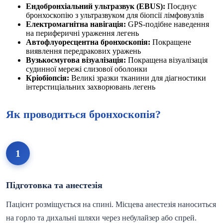
Ендобронхіальний ультразвук (EBUS):
Поєднує
бронхоскопію з ультразвуком для біопсії лімфовузлів
Електромагнітна навігація:
GPS-подібне наведення
на периферичні ураження легень
Автофлуоресцентна бронхоскопія:
Покращене
виявлення передракових уражень
Вузькосмугова візуалізація:
Покращена візуалізація
судинної мережі слизової оболонки
Кріобіопсія:
Великі зразки тканини для діагностики
інтерстиціальних захворювань легень
Як проводиться бронхоскопія?
1
Підготовка та анестезія
Пацієнт розміщується на спині. Місцева анестезія наноситься
на горло та дихальні шляхи через небулайзер або спрей.