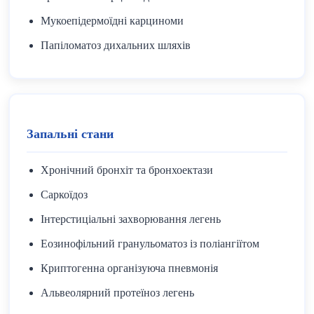
Мукоепідермоїдні карциноми
Папіломатоз дихальних шляхів
Запальні стани
Хронічний бронхіт та бронхоектази
Саркоїдоз
Інтерстиціальні захворювання легень
Еозинофільний гранульоматоз із поліангіїтом
Криптогенна організуюча пневмонія
Альвеолярний протеїноз легень