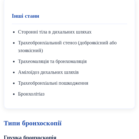
Інші стани
Сторонні тіла в дихальних шляхах
Трахеобронхіальний стеноз (доброякісний або
злоякісний)
Трахеомаляція та бронхомаляція
Амілоїдоз дихальних шляхів
Трахеобронхіальні пошкодження
Бронхолітіаз
Типи бронхоскопії
Гнучка бронхоскопія