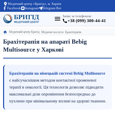
Медичний центр «Бригід», м. Харків
Facebook
Instagram
Telegram Bot
Запис за телефоном:
+38 (099) 300-44-41
Медичний центр Бригід
Медичні послуги
Брахітерапія
Брахітерапія на апараті Bebig
Multisource у Харкові
Брахітерапія на німецькій системі Bebig Multisource
є найсучаснішим методом контактної променевої
терапії в онкології. Ця технологія дозволяє підводити
максимальні дози опромінення безпосередньо до
пухлини при мінімальному впливі на здорові тканини.