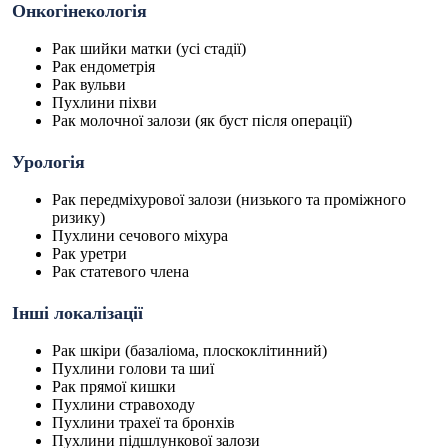
Онкогінекологія
Рак шийки матки (усі стадії)
Рак ендометрія
Рак вульви
Пухлини піхви
Рак молочної залози (як буст після операції)
Урологія
Рак передміхурової залози (низького та проміжного
ризику)
Пухлини сечового міхура
Рак уретри
Рак статевого члена
Інші локалізації
Рак шкіри (базаліома, плоскоклітинний)
Пухлини голови та шиї
Рак прямої кишки
Пухлини стравоходу
Пухлини трахеї та бронхів
Пухлини підшлункової залози